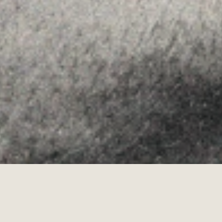
Youtube
Allyon — Barcelona, Spain
·
Copyrights © 2026
LEGAL NOTICE
·
·
COOKIES POLICY
PRIVACY POLICY