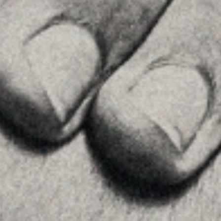
See on GoogleMaps
MENU
Home
About Us
Team
Advice
Insights
Contact
FOLLOW US
Linkedin
Instagram