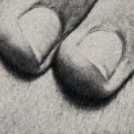
+34 915759925
See on GoogleMaps
MENU
Home
About Us
Team
Advice
Insights
Contact
FOLLOW US