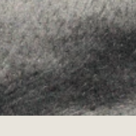
Linkedin
Instagram
Youtube
Allyon — Barcelona, Spain
·
Copyrights © 2026
LEGAL NOTICE
·
·
COOKIES POLICY
PRIVACY POLICY