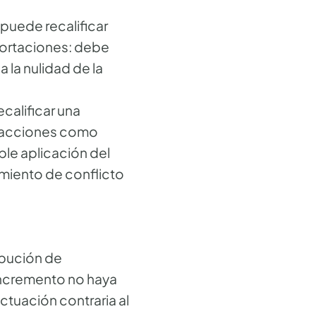
puede recalificar
aportaciones: debe
a la nulidad de la
calificar una
e acciones como
le aplicación del
imiento de conflicto
ibución de
incremento no haya
ctuación contraria al