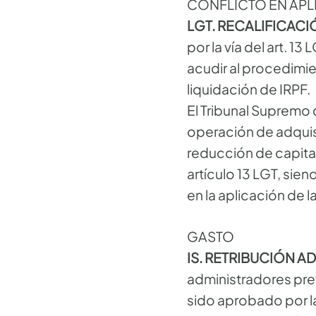
CONFLICTO EN APL
LGT. RECALIFICACI
por la vía del art. 
acudir al procedimien
liquidación de IRPF.
El Tribunal Supremo 
operación de adquis
reducción de capita
artículo 13 LGT, sie
en la aplicación de la
GASTO
IS. RETRIBUCIÓN 
administradores pre
sido aprobado por la