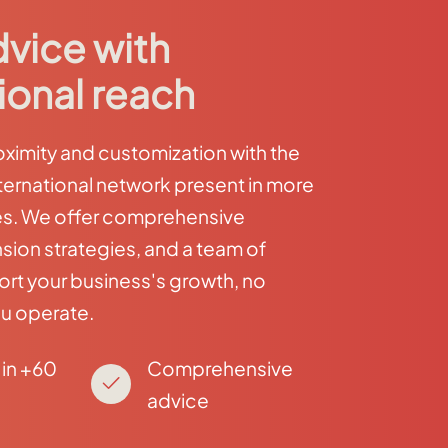
dvice with
ional reach
imity and customization with the
ternational network present in more
es. We offer comprehensive
sion strategies, and a team of
ort your business's growth, no
u operate.
in +60
Comprehensive
advice