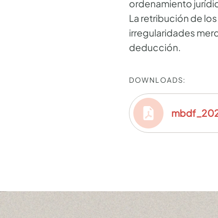
ordenamiento jurídi
La retribución de l
irregularidades merc
deducción.
DOWNLOADS:
mbdf_202