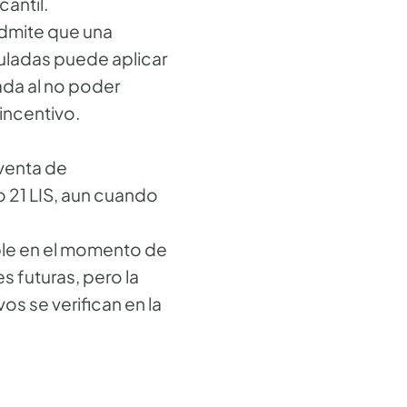
antil.
admite que una
uladas puede aplicar
rada al no poder
 incentivo.
 venta de
o 21 LIS, aun cuando
able en el momento de
s futuras, pero la
os se verifican en la