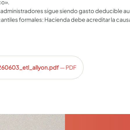
co».
os administradores sigue siendo gasto deducible a
antiles formales: Hacienda debe acreditar la causa
60603_etl_allyon.pdf
— PDF