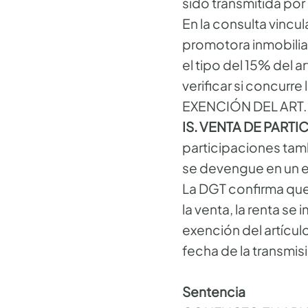
sido transmitida por
En la consulta vinc
promotora inmobilia
el tipo del 15% del a
verificar si concurre 
EXENCIÓN DEL ART. 
IS. VENTA DE PART
participaciones tamb
se devengue en un ej
La DGT confirma que,
la venta, la renta se
exención del artículo
fecha de la trans
Sentencia