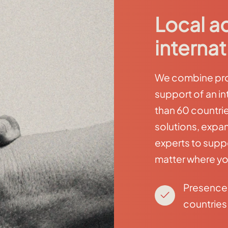
Local a
internat
We combine prox
support of an in
than 60 countri
solutions, expan
experts to supp
matter where yo
Presence 
countries