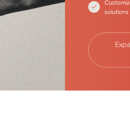
Customi
solutions
Expa