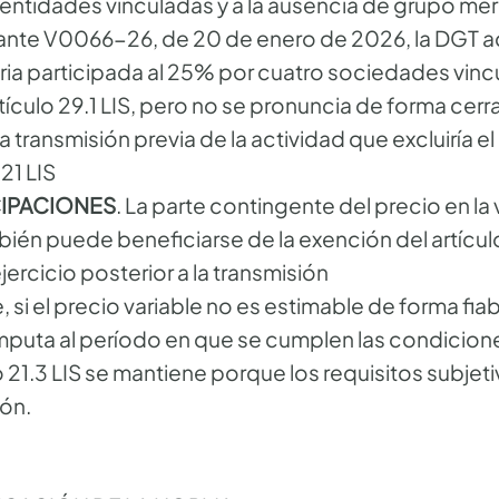
 entidades vinculadas y a la ausencia de grupo merc
ulante V0066-26, de 20 de enero de 2026, la DGT 
ria participada al 25% por cuatro sociedades vinc
rtículo 29.1 LIS, pero no se pronuncia de forma cer
la transmisión previa de la actividad que excluiría el
21 LIS
ICIPACIONES
. La parte contingente del precio en la
ién puede beneficiarse de la exención del artícul
ercicio posterior a la transmisión
 si el precio variable no es estimable de forma fi
 imputa al período en que se cumplen las condicione
 21.3 LIS se mantiene porque los requisitos subjetiv
misión.