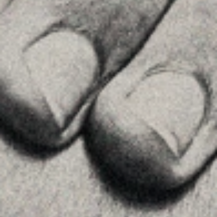
See on GoogleMaps
MENU
Home
About Us
Team
Advice
Insights
Contact
FOLLOW US
Linkedin