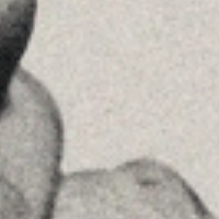
See on GoogleMaps
Príncipe de Vergara, 108 , 5ª planta
28002 , Madrid
+34 915759925
See on GoogleMaps
MENU
Home
About Us
Team