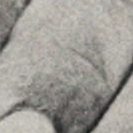
Advice
Insights
Contact
FOLLOW US
Linkedin
Instagram
Youtube
Allyon — Barcelona, Spain
·
Copyrights © 2026
LEGAL NOTICE
·
·
COOKIES POLICY
PRIVACY POLICY