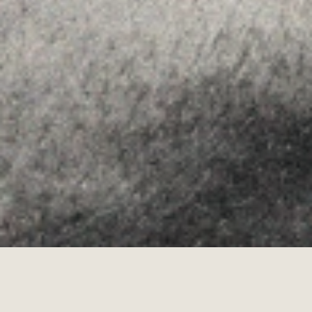
Youtube
Allyon — Barcelona, Spain
·
Copyrights © 2026
AVISO LEGAL
·
POLÍTICA DE COOKIES
POLÍTICA DE PRIVACIDAD
·