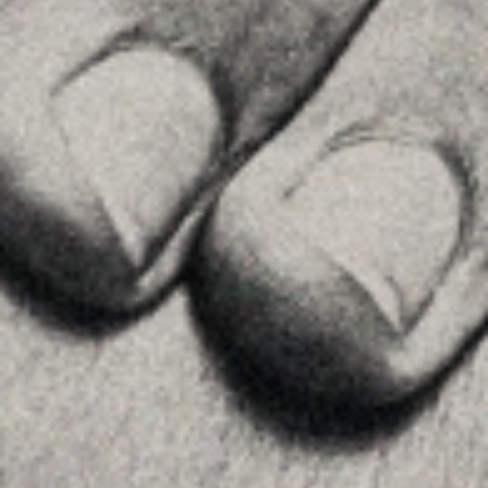
MENU
Home
La Firma
Equipo
Asesoramiento
Insights
Contactar
SÍGUENOS
Linkedin
Instagram