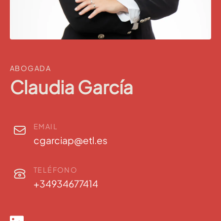
ABOGADA
Claudia García
EMAIL
cgarciap@etl.es
TELÉFONO
+34934677414