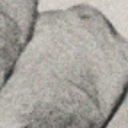
Veure a Google Maps
MENU
Inici
La Firma
Equipo
Assessorament
Insights
Contactar
SEGUEIX-NOS
Linkedin