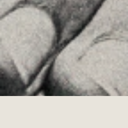
Instagram
Youtube
Allyon — Barcelona, Spain
·
Copyrights © 2026
AVÍS LEGAL
·
·
POLÍTICA DE COOKIES
POLÍTICA DE PRIVACITAT