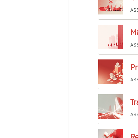
AS
M&
AS
Pr
AS
Tr
AS
Re