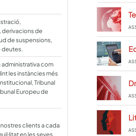
Te
istració,
AS
 derivacions de
citud de suspensions,
Ec
 deutes.
AS
ia administrativa com
olint les instàncies més
Dr
nstitucional, Tribunal
ribunal Europeu de
AS
Li
ostres clients a cada
AS
il·litat en les seves