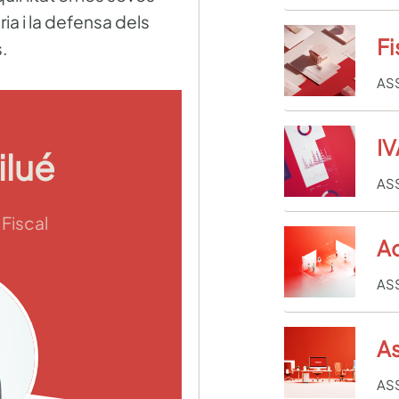
ia i la defensa dels
Fi
.
AS
IV
ilué
AS
Fiscal
Ad
AS
As
AS