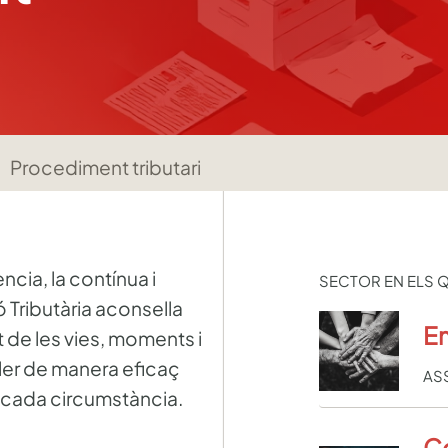
Procediment tributari
ncia, la contínua i
SECTOR EN ELS 
ó Tributària aconsella
Em
de les vies, moments i
ler de manera eficaç
AS
n cada circumstància.
Co