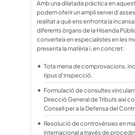
Amb una dilatada pràctica en aquest
podem oferir un ampli servei d'asse
realitat a què ens enfronta la incansa
diferents òrgans de la Hisenda Públi
converteix en especialistes en les m
presenta la matèria i, en concret:
Tota mena de comprovacions, inc
tipus d'inspecció.
Formulació de consultes vinculant
Direcció General de Tributs així 
Consell per a la Defensa del Contr
Resolució de controvèrsies en mat
internacional a través de proced