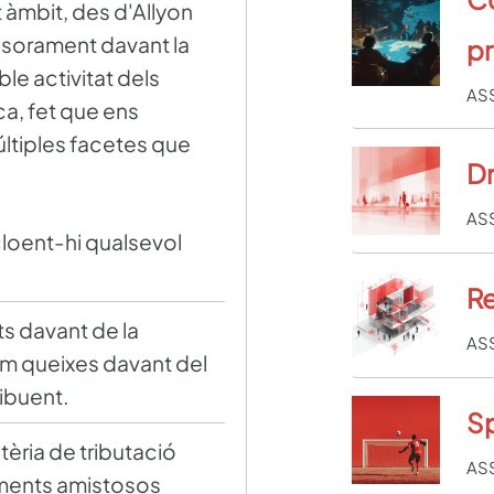
 àmbit, des d'Allyon
ssorament davant la
p
ble activitat dels
AS
ca, fet que ens
últiples facetes que
Dr
AS
loent-hi qualsevol
Re
s davant de la
AS
com queixes davant del
ibuent.
Sp
èria de tributació
AS
iments amistosos