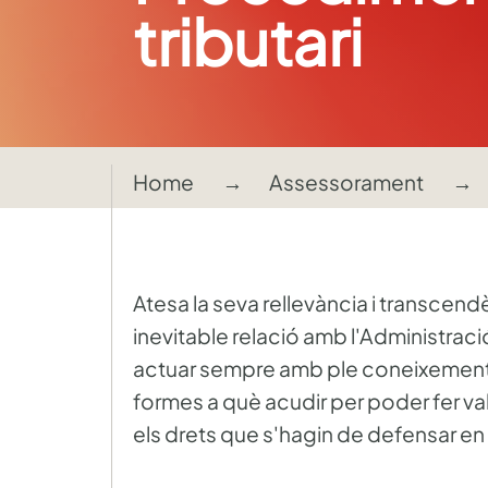
tributari
Home
Assessorament
Atesa la seva rellevància i transcendè
inevitable relació amb l'Administraci
actuar sempre amb ple coneixement 
formes a què acudir per poder fer va
els drets que s'hagin de defensar e