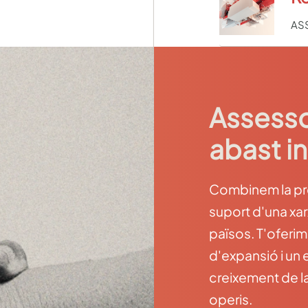
AS
Assesso
abast i
Combinem la prox
suport d'una xa
països. T'oferim
d'expansió i un
creixement de l
operis.