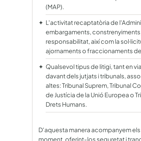
(MAP).
L'activitat recaptatòria de l'Admin
embargaments, constrenyiments,
responsabilitat, així com la sol·li
ajornaments o fraccionaments de
Qualsevol tipus de litigi, tant en v
davant dels jutjats i tribunals, ass
altes: Tribunal Suprem, Tribunal Co
de Justícia de la Unió Europea o T
Drets Humans.
D'aquesta manera acompanyem els n
moment, oferint-los seguretat i tranqu