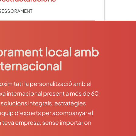
SESSORAMENT
rament local amb
nternacional
imitat i la personalització amb el
rxa internacional present a més de 60
 solucions integrals, estratègies
 equip d'experts per acompanyar el
a teva empresa, sense importar on