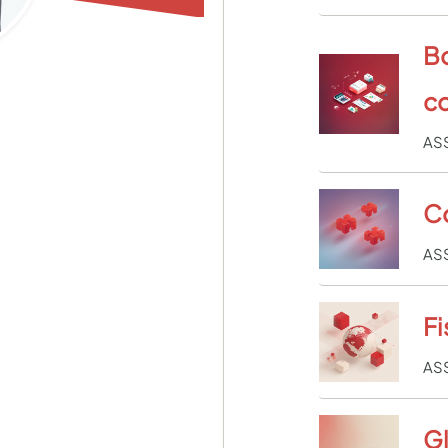
B
c
AS
Co
AS
Fi
AS
Gl