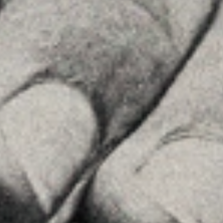
Insights
Contactar
SEGUEIX-NOS
Linkedin
Instagram
Youtube
Allyon — Barcelona, Spain
·
Copyrights © 2026
AVÍS LEGAL
·
·
POLÍTICA DE COOKIES
POLÍTICA DE PRIVACITAT