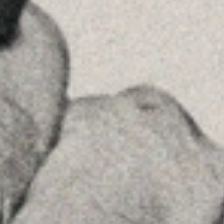
Veure a Google Maps
Príncipe de Vergara, 108 , 5ª planta
28002 , Madrid
+34 915759925
Veure a Google Maps
MENU
Inici
La Firma
Equipo
Assessorament