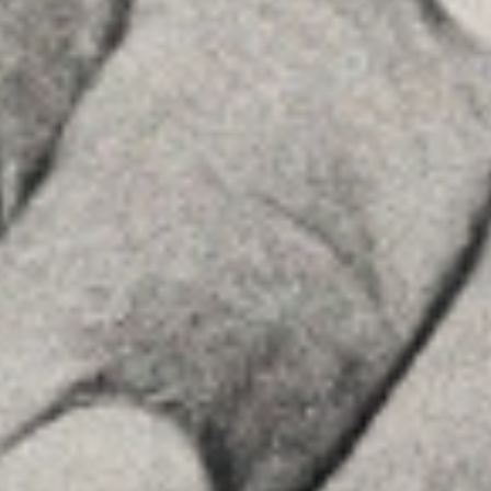
MENU
Inici
La Firma
Equipo
Assessorament
Insights
Contactar
SEGUEIX-NOS
Linkedin
Instagram
Youtube